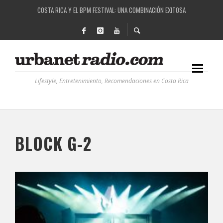
RUTAS NATURBANAS: EL PROYECTO QUE ESTÁ TRANSFORMANDO LA CALIDAD DE VIDA 
LA HISTORIA DETRÁS DE LA MÚSICA ELECTRÓNICA: BBC RADIOPHONIC WORKSHOP
RECORDANDO LA EXPERIENCIA BPM: UN REVIEW DE LA PRIMERA EDICIÓN QUE TRAJO EL
COSTA RICA Y EL BPM FESTIVAL: UNA COMBINACIÓN EXITOSA
Lifestyle, Entretenimiento, Recomendaciones en Costa Rica
BLOCK G-2