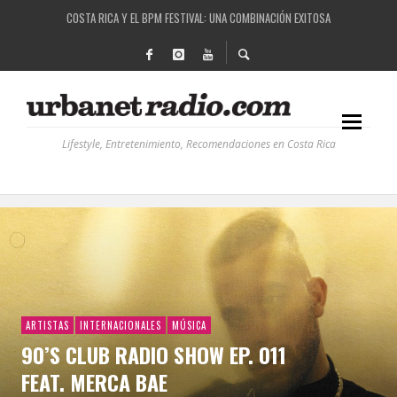
COSTA RICA Y EL BPM FESTIVAL: UNA COMBINACIÓN EXITOSA
RUTAS NATURBANAS: EL PROYECTO QUE ESTÁ TRANSFORMANDO LA CALIDAD DE VIDA 
LA HISTORIA DETRÁS DE LA MÚSICA ELECTRÓNICA: BBC RADIOPHONIC WORKSHOP
RECORDANDO LA EXPERIENCIA BPM: UN REVIEW DE LA PRIMERA EDICIÓN QUE TRAJO EL
Lifestyle, Entretenimiento, Recomendaciones en Costa Rica
ARTISTAS
INTERNACIONALES
MÚSICA
90’S CLUB RADIO SHOW EP. 011
FEAT. MERCA BAE