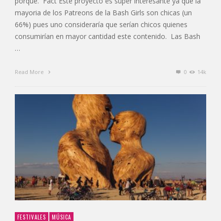
porqué. Fact Este proyecto es súper interesante ya que la
mayoria de los Patreons de la Bash Girls son chicas (un
66%) pues uno consideraría que serían chicos quienes
consumirían en mayor cantidad este contenido. Las Bash
…
Read More
0
14k
FESTIVALES
MÚSICA