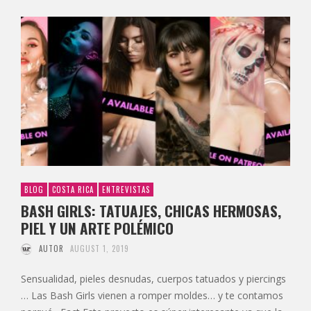
BLOG
COSTA RICA
ENTREVISTAS
BASH GIRLS: TATUAJES, CHICAS HERMOSAS,
PIEL Y UN ARTE POLÉMICO
AUTOR
AUGUST 1, 2019
Sensualidad, pieles desnudas, cuerpos tatuados y piercings
… Las Bash Girls vienen a romper moldes… y te contamos