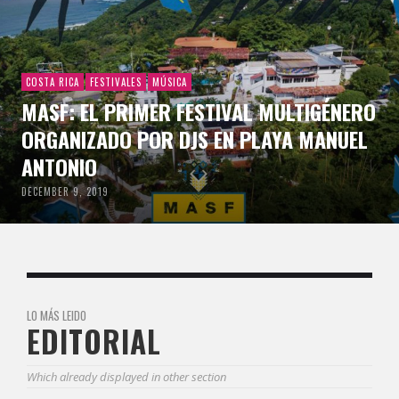
COSTA RICA
FESTIVALES
MÚSICA
MASF: EL PRIMER FESTIVAL MULTIGÉNERO
ORGANIZADO POR DJS EN PLAYA MANUEL
ANTONIO
DECEMBER 9, 2019
LO MÁS LEIDO
EDITORIAL
Which already displayed in other section