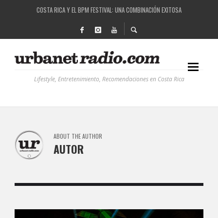
RUTAS NATURBANAS: EL PROYECTO QUE ESTÁ TRANSFORMANDO LA CALIDAD DE VIDA 
LA HISTORIA DETRÁS DE LA MÚSICA ELECTRÓNICA: BBC RADIOPHONIC WORKSHOP
RECORDANDO LA EXPERIENCIA BPM: UN REVIEW DE LA PRIMERA EDICIÓN QUE TRAJO EL
COSTA RICA Y EL BPM FESTIVAL: UNA COMBINACIÓN EXITOSA
Lifestyle, Entretenimiento, Recomendaciones en Costa Rica
ABOUT THE AUTHOR
AUTOR