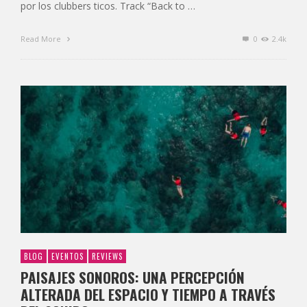
por los clubbers ticos. Track “Back to …
Read More
0
2.4k
BLOG
EVENTOS
REVIEWS
PAISAJES SONOROS: UNA PERCEPCIÓN
ALTERADA DEL ESPACIO Y TIEMPO A TRAVÉS