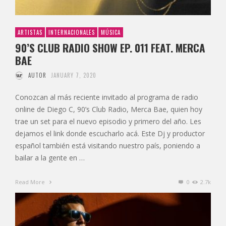
ARTISTAS
INTERNACIONALES
MÚSICA
90’S CLUB RADIO SHOW EP. 011 FEAT. MERCA
BAE
AUTOR
JANUARY 7, 2020
Conozcan al más reciente invitado al programa de radio
online de Diego C, 90’s Club Radio, Merca Bae, quien hoy
trae un set para el nuevo episodio y primero del año. Les
dejamos el link donde escucharlo acá. Este Dj y productor
español también está visitando nuestro país, poniendo a
bailar a la gente en …
Read More
0
2.7k