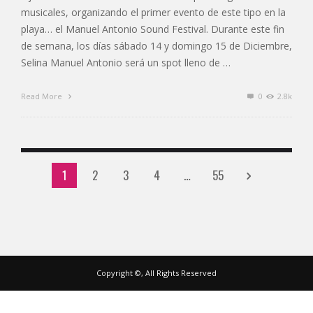
musicales, organizando el primer evento de este tipo en la
playa… el Manuel Antonio Sound Festival. Durante este fin
de semana, los días sábado 14 y domingo 15 de Diciembre,
Selina Manuel Antonio será un spot lleno de …
Read More
0
2.8k
1
2
3
4
…
55
Copyright ©, All Rights Reserved