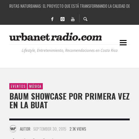
LA HISTORIA DETRÁS DE LA MÚSICA ELECTRÓNICA: BBC RADIOPHONIC WORKSHOP
RECORDANDO LA EXPERIENCIA BPM: UN REVIEW DE LA PRIMERA EDICIÓN QUE TRAJO EL
COSTA RICA Y EL BPM FESTIVAL: UNA COMBINACIÓN EXITOSA
RUTAS NATURBANAS: EL PROYECTO QUE ESTÁ TRANSFORMANDO LA CALIDAD DE VIDA 
Lifestyle, Entretenimiento, Recomendaciones en Costa Rica
EVENTOS
MÚSICA
BAUM SHOWCASE POR PRIMERA VEZ
EN LA BUAT
AUTOR
SEPTEMBER 30, 2015
2.1K VIEWS