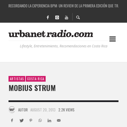
COSTA RICA Y EL BPM FESTIVAL: UNA COMBINACIÓN EXITOSA
RUTAS NATURBANAS: EL PROYECTO QUE ESTÁ TRANSFORMANDO LA CALIDAD DE VIDA 
LA HISTORIA DETRÁS DE LA MÚSICA ELECTRÓNICA: BBC RADIOPHONIC WORKSHOP
RECORDANDO LA EXPERIENCIA BPM: UN REVIEW DE LA PRIMERA EDICIÓN QUE TRAJO EL
Lifestyle, Entretenimiento, Recomendaciones en Costa Rica
ARTISTAS
COSTA RICA
MOBIUS STRUM
AUTOR
AUGUST 20, 2013
2.2K VIEWS