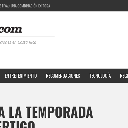
PROYECTO QUE ESTÁ TRANSFORMANDO LA CALIDAD DE VIDA DEL TRANSEÚNTE TICO CON MO
 LA MÚSICA ELECTRÓNICA: BBC RADIOPHONIC WORKSHOP
CIA BPM: UN REVIEW DE LA PRIMERA EDICIÓN QUE TRAJO EL TALENTO DE MÁS DE 100 DJS A
ESTIVAL: UNA COMBINACIÓN EXITOSA
ciones en Costa Rica
ENTRETENIMIENTO
RECOMENDACIONES
TECNOLOGÍA
REG
IA LA TEMPORADA
ERTIGO