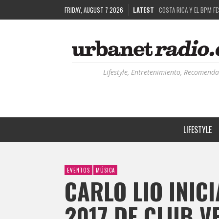
FRIDAY, AUGUST 7 2026
LATEST
RUTAS NATURBANAS: EL 
LA HISTORIA DETRÁS DE
RECORDANDO LA EXPERIEN
COSTA RICA Y EL BPM F
Lifestyle, Entretenimiento, Recomenda
LIFESTYLE
EVENTOS
MÚSICA
CARLO LIO INIC
2017 DE CLUB V