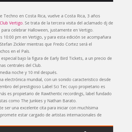
 de Techno en Costa Rica, vuelve a Costa Rica, 3 años
Club Vertigo
. Se trata de la tercera visita del aclamado dj de
ís para celebrar Halloween, justamente en Vertigo.
 las 10:00 pm en Vertigo, y para esta edición se acompañara
tefan Zickler mientras que Fredo Cortez será el
chos en el País.
pecial bajo la figura de Early Bird Tickets, a un precio de
nas centrales del Club.
e media noche y 10 mil después.
ena electrónica mundial, con un sonido caracteristico desde
iembro del prestigioso Label Sci Tec cuyo propietario es
s es propietario de Rawthentic recordings, label fundado
istas como The Junkies y Nathan Barato.
e ser una excelente cita para iniciar con muchísima
 promete estar cargado de artistas internacionales de