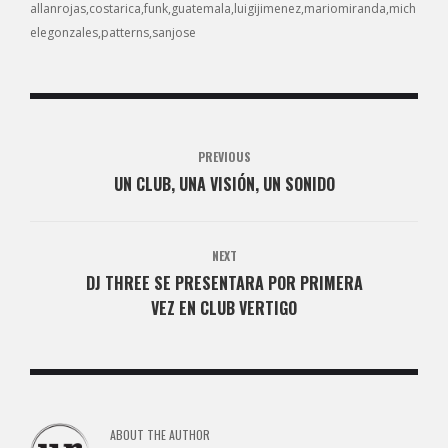
allanrojas
costarica
funk
guatemala
luigijimenez
mariomiranda
mich
elegonzales
patterns
sanjose
PREVIOUS
UN CLUB, UNA VISIÓN, UN SONIDO
NEXT
DJ THREE SE PRESENTARA POR PRIMERA
VEZ EN CLUB VERTIGO
ABOUT THE AUTHOR