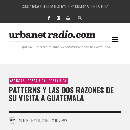
COSTA RICA Y EL BPM FESTIVAL: UNA COMBINACIÓN EXITOSA
RUTAS NATURBANAS: EL PROYECTO QUE ESTÁ TRANSFORMANDO LA CALIDAD DE VIDA 
LA HISTORIA DETRÁS DE LA MÚSICA ELECTRÓNICA: BBC RADIOPHONIC WORKSHOP
RECORDANDO LA EXPERIENCIA BPM: UN REVIEW DE LA PRIMERA EDICIÓN QUE TRAJO EL
Lifestyle, Entretenimiento, Recomendaciones en Costa Rica
ARTISTAS
COSTA RICA
COSTA RICA
PATTERNS Y LAS DOS RAZONES DE
SU VISITA A GUATEMALA
AUTOR
MAY 6, 2014
2.1K VIEWS