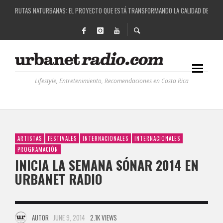
RUTAS NATURBANAS: EL PROYECTO QUE ESTÁ TRANSFORMANDO LA CALIDAD DE VIDA 
LA HISTORIA DETRÁS DE LA MÚSICA ELECTRÓNICA: BBC RADIOPHONIC WORKSHOP
RECORDANDO LA EXPERIENCIA BPM: UN REVIEW DE LA PRIMERA EDICIÓN QUE TRAJO EL
COSTA RICA Y EL BPM FESTIVAL: UNA COMBINACIÓN EXITOSA
Lifestyle, Entretenimiento, Recomendaciones en Costa Rica
ARTISTAS
FESTIVALES
INTERNACIONALES
INTERNACIONALES
PROGRAMACIÓN
INICIA LA SEMANA SÓNAR 2014 EN
URBANET RADIO
AUTOR
JUNE 9, 2014
2.1K VIEWS