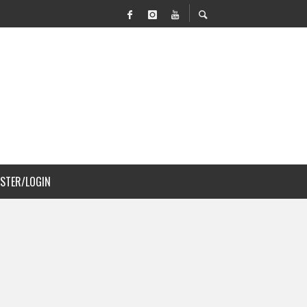
 MOVILIDAD Y PAISAJISMO
JS A COSTA RICA
ISTER/LOGIN