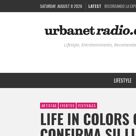
SATURDAY, AUGUST 8 2026
LATEST
COSTA RICA Y EL BP
RUTAS NATURBANAS:
LA HISTORIA DETRÁ
RECORDANDO LA EXPE
Lifestyle, Entretenimiento, Recomenda
LIFESTYLE
ARTISTAS
EVENTOS
FESTIVALES
LIFE IN COLORS
CONFIRMA SU LI