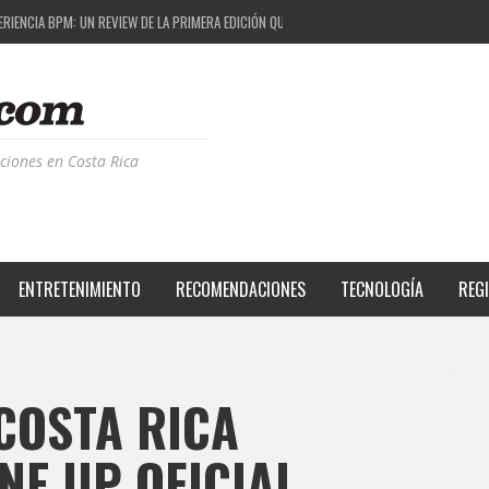
M FESTIVAL: UNA COMBINACIÓN EXITOSA
 EL PROYECTO QUE ESTÁ TRANSFORMANDO LA CALIDAD DE VIDA DEL TRANSEÚNTE TICO CON
S DE LA MÚSICA ELECTRÓNICA: BBC RADIOPHONIC WORKSHOP
RIENCIA BPM: UN REVIEW DE LA PRIMERA EDICIÓN QUE TRAJO EL TALENTO DE MÁS DE 100 D
ciones en Costa Rica
ENTRETENIMIENTO
RECOMENDACIONES
TECNOLOGÍA
REG
 COSTA RICA
NE UP OFICIAL.