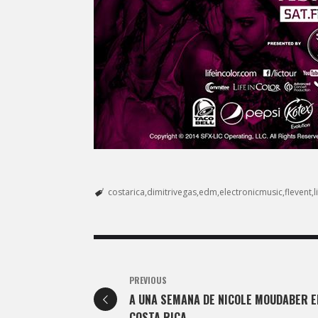
costarica
dimitrivegas
edm
electronicmusic
flevent
l
PREVIOUS
A UNA SEMANA DE NICOLE MOUDABER E
COSTA RICA