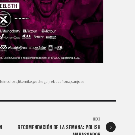
ifeincolors
likemike
pedregal
rebecafiona
sanjose
NEXT
N
RECOMENDACIÓN DE LA SEMANA: POLISH
AMBASSADOR