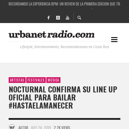
COSTA RICA Y EL BPM FESTIVAL: UNA COMBINACIÓN EXITOSA
RUTAS NATURBANAS: EL PROYECTO QUE ESTÁ TRANSFORMANDO LA CALIDAD DE VIDA 
LA HISTORIA DETRÁS DE LA MÚSICA ELECTRÓNICA: BBC RADIOPHONIC WORKSHOP
RECORDANDO LA EXPERIENCIA BPM: UN REVIEW DE LA PRIMERA EDICIÓN QUE TRAJO EL
Lifestyle, Entretenimiento, Recomendaciones en Costa Rica
ARTISTAS
FESTIVALES
MÚSICA
NOCTURNAL CONFIRMA SU LINE UP
OFICIAL PARA BAILAR
#HASTAELAMANECER
AUTOR
JULY 24, 2019
2.2K VIEWS