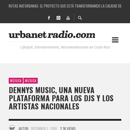
LA HISTORIA DETRÁS DE LA MÚSICA ELECTRÓNICA: BBC RADIOPHONIC WORKSHOP
RECORDANDO LA EXPERIENCIA BPM: UN REVIEW DE LA PRIMERA EDICIÓN QUE TRAJO EL
COSTA RICA Y EL BPM FESTIVAL: UNA COMBINACIÓN EXITOSA
RUTAS NATURBANAS: EL PROYECTO QUE ESTÁ TRANSFORMANDO LA CALIDAD DE VIDA 
Lifestyle, Entretenimiento, Recomendaciones en Costa Rica
MÚSICA
MÚSICA
DENNYS MUSIC, UNA NUEVA
PLATAFORMA PARA LOS DJS Y LOS
ARTISTAS NACIONALES
AUTOR
DECEMBER 1, 2016
2.1K VIEWS