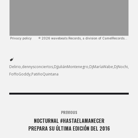
Delirio
dennysconciertos
DjJuliánMontenegro
DjMaríaWabe
DjNochi
FoffoGoddy
PatiñoQuintana
PREVIOUS
NOCTURNAL #HASTAELAMANECER
PREPARA SU ÚLTIMA EDICIÓN DEL 2016