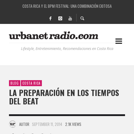
COSTA RICA Y EL BPM FESTIVAL: UNA COMBINACIÓN EXITOSA
RUTAS NATURBANAS: EL PROYECTO QUE ESTÁ TRANSFORMANDO LA CALIDAD DE VIDA 
LA HISTORIA DETRÁS DE LA MÚSICA ELECTRÓNICA: BBC RADIOPHONIC WORKSHOP
RECORDANDO LA EXPERIENCIA BPM: UN REVIEW DE LA PRIMERA EDICIÓN QUE TRAJO EL
Lifestyle, Entretenimiento, Recomendaciones en Costa Rica
BLOG
COSTA RICA
LA PREPARACIÓN EN LOS TIEMPOS
DEL BEAT
AUTOR
SEPTEMBER 11, 2014
2.1K VIEWS