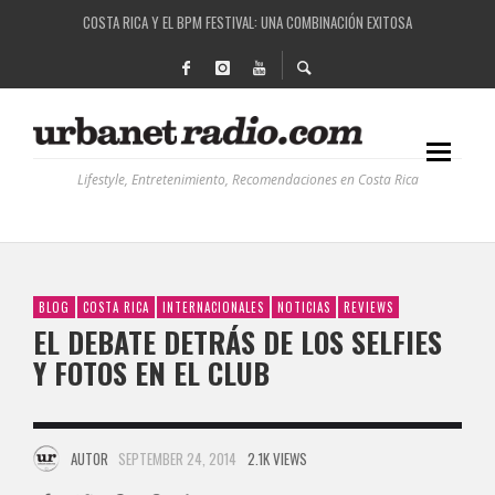
COSTA RICA Y EL BPM FESTIVAL: UNA COMBINACIÓN EXITOSA
RUTAS NATURBANAS: EL PROYECTO QUE ESTÁ TRANSFORMANDO LA CALIDAD DE VIDA 
LA HISTORIA DETRÁS DE LA MÚSICA ELECTRÓNICA: BBC RADIOPHONIC WORKSHOP
RECORDANDO LA EXPERIENCIA BPM: UN REVIEW DE LA PRIMERA EDICIÓN QUE TRAJO EL
Lifestyle, Entretenimiento, Recomendaciones en Costa Rica
BLOG
COSTA RICA
INTERNACIONALES
NOTICIAS
REVIEWS
EL DEBATE DETRÁS DE LOS SELFIES
Y FOTOS EN EL CLUB
AUTOR
SEPTEMBER 24, 2014
2.1K VIEWS