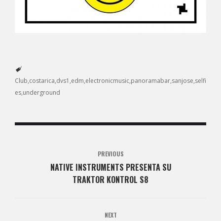
Club
costarica
dvs1
edm
electronicmusic
panoramabar
sanjose
selfi
es
underground
PREVIOUS
NATIVE INSTRUMENTS PRESENTA SU
TRAKTOR KONTROL S8
NEXT