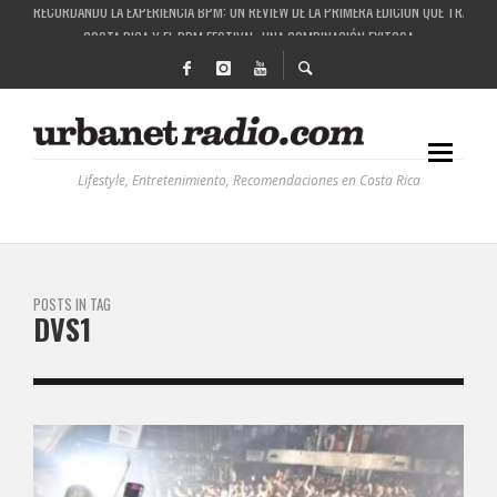
RECORDANDO LA EXPERIENCIA BPM: UN REVIEW DE LA PRIMERA EDICIÓN QUE TRAJO EL
COSTA RICA Y EL BPM FESTIVAL: UNA COMBINACIÓN EXITOSA
RUTAS NATURBANAS: EL PROYECTO QUE ESTÁ TRANSFORMANDO LA CALIDAD DE VIDA 
LA HISTORIA DETRÁS DE LA MÚSICA ELECTRÓNICA: BBC RADIOPHONIC WORKSHOP
Lifestyle, Entretenimiento, Recomendaciones en Costa Rica
POSTS IN TAG
DVS1