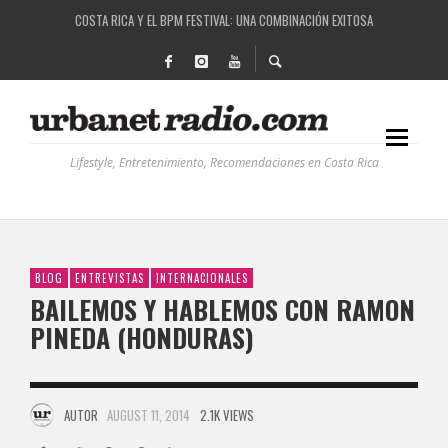
RUTAS NATURBANAS: EL PROYECTO QUE ESTÁ TRANSFORMANDO LA CALIDAD DE VIDA 
LA HISTORIA DETRÁS DE LA MÚSICA ELECTRÓNICA: BBC RADIOPHONIC WORKSHOP
RECORDANDO LA EXPERIENCIA BPM: UN REVIEW DE LA PRIMERA EDICIÓN QUE TRAJO EL
COSTA RICA Y EL BPM FESTIVAL: UNA COMBINACIÓN EXITOSA
Lifestyle, Entretenimiento, Recomendaciones en Costa Rica
BLOG
ENTREVISTAS
INTERNACIONALES
BAILEMOS Y HABLEMOS CON RAMON
PINEDA (HONDURAS)
AUTOR
AUGUST 11, 2014
2.1K VIEWS