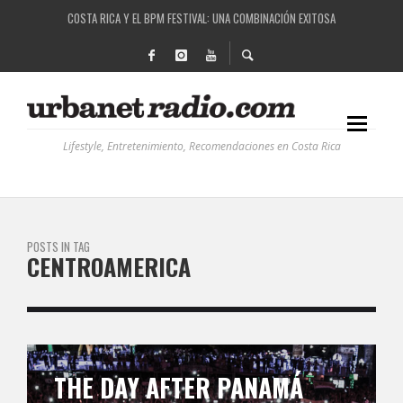
COSTA RICA Y EL BPM FESTIVAL: UNA COMBINACIÓN EXITOSA
RUTAS NATURBANAS: EL PROYECTO QUE ESTÁ TRANSFORMANDO LA CALIDAD DE VIDA 
LA HISTORIA DETRÁS DE LA MÚSICA ELECTRÓNICA: BBC RADIOPHONIC WORKSHOP
RECORDANDO LA EXPERIENCIA BPM: UN REVIEW DE LA PRIMERA EDICIÓN QUE TRAJO EL
Lifestyle, Entretenimiento, Recomendaciones en Costa Rica
POSTS IN TAG
CENTROAMERICA
THE DAY AFTER PANAMÁ