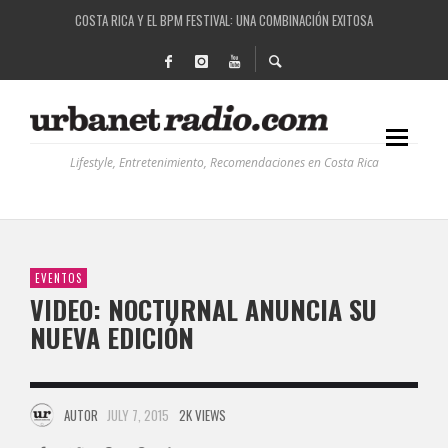
COSTA RICA Y EL BPM FESTIVAL: UNA COMBINACIÓN EXITOSA
RUTAS NATURBANAS: EL PROYECTO QUE ESTÁ TRANSFORMANDO LA CALIDAD DE VIDA 
LA HISTORIA DETRÁS DE LA MÚSICA ELECTRÓNICA: BBC RADIOPHONIC WORKSHOP
RECORDANDO LA EXPERIENCIA BPM: UN REVIEW DE LA PRIMERA EDICIÓN QUE TRAJO EL
Lifestyle, Entretenimiento, Recomendaciones en Costa Rica
EVENTOS
VIDEO: NOCTURNAL ANUNCIA SU
NUEVA EDICIÓN
AUTOR
JULY 7, 2015
2K VIEWS