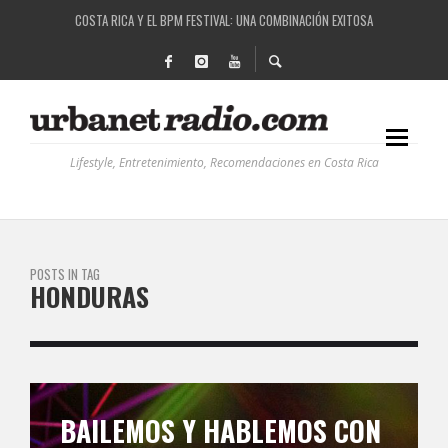
COSTA RICA Y EL BPM FESTIVAL: UNA COMBINACIÓN EXITOSA
RUTAS NATURBANAS: EL PROYECTO QUE ESTÁ TRANSFORMANDO LA CALIDAD DE VIDA 
LA HISTORIA DETRÁS DE LA MÚSICA ELECTRÓNICA: BBC RADIOPHONIC WORKSHOP
RECORDANDO LA EXPERIENCIA BPM: UN REVIEW DE LA PRIMERA EDICIÓN QUE TRAJO EL
Lifestyle, Entretenimiento, Recomendaciones en Costa Rica
POSTS IN TAG
HONDURAS
BAILEMOS Y HABLEMOS CON