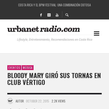
RUTAS NATURBANAS: EL PROYECTO QUE ESTÁ TRANSFORMANDO LA CALIDAD DE VIDA 
LA HISTORIA DETRÁS DE LA MÚSICA ELECTRÓNICA: BBC RADIOPHONIC WORKSHOP
RECORDANDO LA EXPERIENCIA BPM: UN REVIEW DE LA PRIMERA EDICIÓN QUE TRAJO EL
COSTA RICA Y EL BPM FESTIVAL: UNA COMBINACIÓN EXITOSA
Lifestyle, Entretenimiento, Recomendaciones en Costa Rica
EVENTOS
MÚSICA
BLOODY MARY GIRÓ SUS TORNAS EN
CLUB VÉRTIGO
AUTOR
OCTOBER 22, 2015
2.2K VIEWS