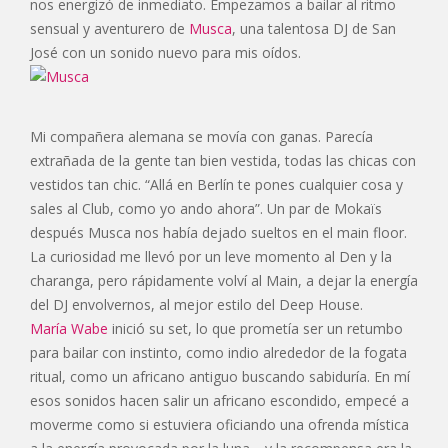
nos energizó de inmediato. Empezamos a bailar al ritmo
sensual y aventurero de
Musca
, una talentosa DJ de San
José con un sonido nuevo para mis oídos.
Mi compañera alemana se movía con ganas. Parecía
extrañada de la gente tan bien vestida, todas las chicas con
vestidos tan chic. “Allá en Berlín te pones cualquier cosa y
sales al Club, como yo ando ahora”. Un par de Mokaïs
después Musca nos había dejado sueltos en el main floor.
La curiosidad me llevó por un leve momento al Den y la
charanga, pero rápidamente volví al Main, a dejar la energía
del DJ envolvernos, al mejor estilo del Deep House.
María Wabe
inició su set, lo que prometía ser un retumbo
para bailar con instinto, como indio alrededor de la fogata
ritual, como un africano antiguo buscando sabiduría. En mí
esos sonidos hacen salir un africano escondido, empecé a
moverme como si estuviera oficiando una ofrenda mística