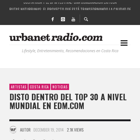
RUTAS NATURBANAS: EL PROYECTO QUE ESTÁ TRANSFORMANDO LA CALIDAD DE VIDA 
LA HISTORIA DETRÁS DE LA MÚSICA ELECTRÓNICA: BBC RADIOPHONIC WORKSHOP
RECORDANDO LA EXPERIENCIA BPM: UN REVIEW DE LA PRIMERA EDICIÓN QUE TRAJO EL
COSTA RICA Y EL BPM FESTIVAL: UNA COMBINACIÓN EXITOSA
Lifestyle, Entretenimiento, Recomendaciones en Costa Rica
ARTISTAS
COSTA RICA
NOTICIAS
DISTO DENTRO DEL TOP 30 A NIVEL
MUNDIAL EN EDM.COM
AUTOR
DECEMBER 19, 2014
2.1K VIEWS