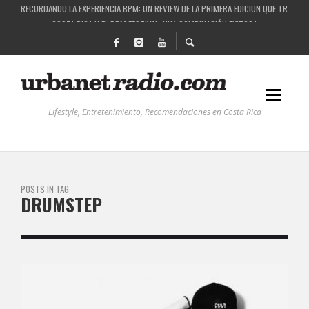
RECORDANDO LA EXPERIENCIA BPM: UN REVIEW DE LA PRIMERA EDICIÓN QUE TRAJO EL
COSTA RICA Y EL BPM FESTIVAL: UNA COMBINACIÓN EXITOSA
RUTAS NATURBANAS: EL PROYECTO QUE ESTÁ TRANSFORMANDO LA CALIDAD DE VIDA 
LA HISTORIA DETRÁS DE LA MÚSICA ELECTRÓNICA: BBC RADIOPHONIC WORKSHOP
Lifestyle, Entretenimiento, Recomendaciones en Costa Rica
POSTS IN TAG
DRUMSTEP