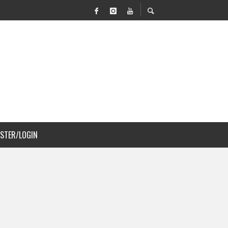
 MOVILIDAD Y PAISAJISMO
JS A COSTA RICA
ISTER/LOGIN