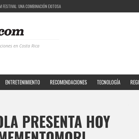
M FESTIVAL: UNA COMBINACIÓN EXITOSA
 EL PROYECTO QUE ESTÁ TRANSFORMANDO LA CALIDAD DE VIDA DEL TRANSEÚNTE TICO CON
S DE LA MÚSICA ELECTRÓNICA: BBC RADIOPHONIC WORKSHOP
RIENCIA BPM: UN REVIEW DE LA PRIMERA EDICIÓN QUE TRAJO EL TALENTO DE MÁS DE 100 D
ciones en Costa Rica
ENTRETENIMIENTO
RECOMENDACIONES
TECNOLOGÍA
REG
LA PRESENTA HOY
 MEMENTOMORI