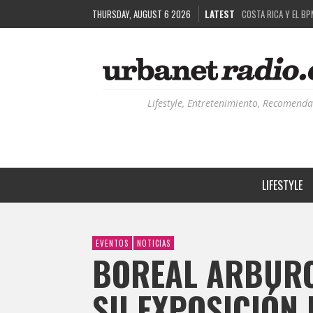
THURSDAY, AUGUST 6 2026
LATEST
COSTA RICA Y EL BP
RUTAS NATURBANAS:
LA HISTORIA DETRÁ
RECORDANDO LA EXPE
Lifestyle, Entretenimiento, Recomenda
LIFESTYLE
EVENTOS
NOTICIAS
BOREAL ARBURO
SU EXPOSICIÓN