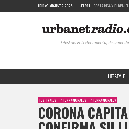
COSTA RICA Y EL BPM F
FRIDAY, AUGUST 7 2026
LATEST
RUTAS NATURBANAS: EL 
LA HISTORIA DETRÁS DE
RECORDANDO LA EXPERIEN
Lifestyle, Entretenimiento, Recomenda
LIFESTYLE
FESTIVALES
INTERNACIONALES
INTERNACIONALES
CORONA CAPITA
CONFIRMA SU LI