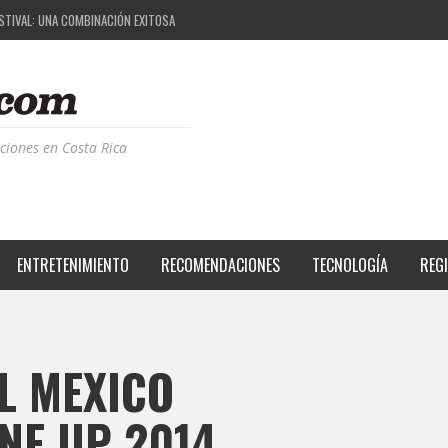
ESTIVAL: UNA COMBINACIÓN EXITOSA
PROYECTO QUE ESTÁ TRANSFORMANDO LA CALIDAD DE VIDA DEL TRANSEÚNTE TICO CON MO
 LA MÚSICA ELECTRÓNICA: BBC RADIOPHONIC WORKSHOP
CIA BPM: UN REVIEW DE LA PRIMERA EDICIÓN QUE TRAJO EL TALENTO DE MÁS DE 100 DJS A
ciones en Costa Rica
ENTRETENIMIENTO
RECOMENDACIONES
TECNOLOGÍA
REG
L MEXICO
NE UP 2014