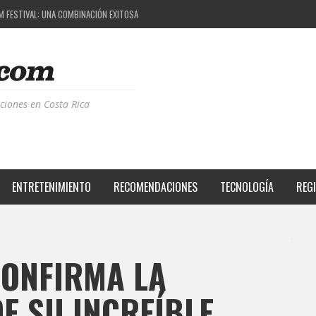
 EL PROYECTO QUE ESTÁ TRANSFORMANDO LA CALIDAD DE VIDA DEL TRANSEÚNTE TICO CON
S DE LA MÚSICA ELECTRÓNICA: BBC RADIOPHONIC WORKSHOP
RIENCIA BPM: UN REVIEW DE LA PRIMERA EDICIÓN QUE TRAJO EL TALENTO DE MÁS DE 100 D
M FESTIVAL: UNA COMBINACIÓN EXITOSA
ciones en Costa Rica
ENTRETENIMIENTO
RECOMENDACIONES
TECNOLOGÍA
REG
CONFIRMA LA
E SU INCREÍBLE