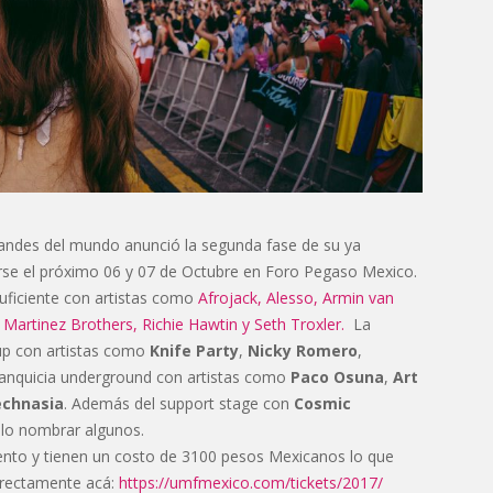
grandes del mundo anunció la segunda fase de su ya
zarse el próximo 06 y 07 de Octubre en Foro Pegaso Mexico.
suficiente con artistas como
Afrojack,
Alesso,
Armin van
 Martinez Brothers,
Richie Hawtin y
Seth Troxler.
La
up con artistas como
Knife Party
,
Nicky Romero
,
ranquicia underground con artistas como
Paco Osuna
,
Art
chnasia
. Además del support stage con
Cosmic
lo nombrar algunos.
iento y tienen un costo de 3100 pesos Mexicanos lo que
directamente acá:
https://umfmexico.com/tickets/2017/