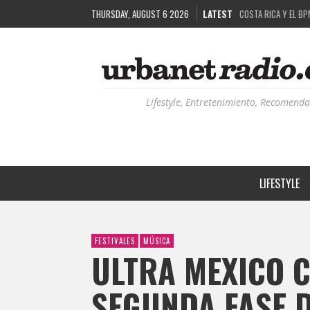
THURSDAY, AUGUST 6 2026
LATEST
RUTAS NATURBANAS:
LA HISTORIA DETRÁ
RECORDANDO LA EXPE
COSTA RICA Y EL BP
Lifestyle, Entretenimiento, Recomenda
LIFESTYLE
FESTIVALES
MÚSICA
ULTRA MEXICO 
SEGUNDA FASE D