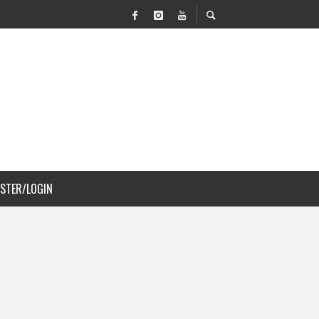
 MOVILIDAD Y PAISAJISMO
JS A COSTA RICA
ISTER/LOGIN