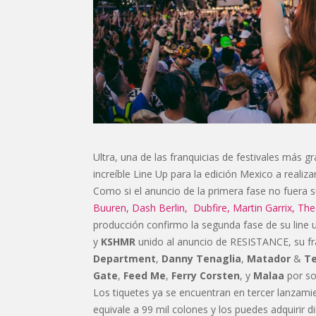
Ultra, una de las franquicias de festivales más 
increíble Line Up para la edición Mexico a reali
Como si el anuncio de la primera fase no fuera 
Buuren,
Dash Berlin,
Dubfire,
Martin Garrix,
The
producción confirmo la segunda fase de su line 
y
KSHMR
unido al anuncio de RESISTANCE, su f
Department
,
Danny Tenaglia
,
Matador
&
Te
Gate
,
Feed Me
,
Ferry Corsten
, y
Malaa
por so
Los tiquetes ya se encuentran en tercer lanzam
equivale a 99 mil colones y los puedes adquirir 