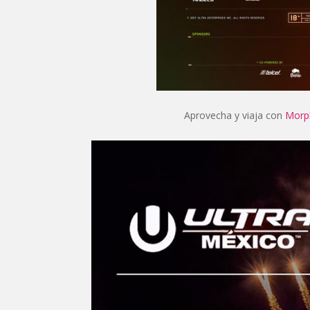
Aprovecha y viaja con
Morph