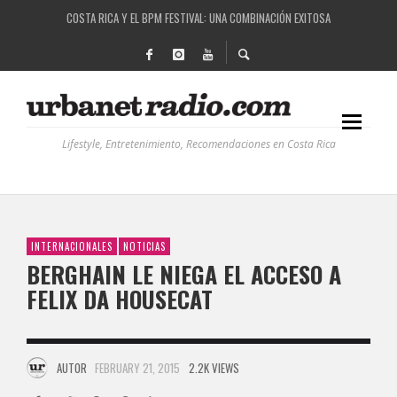
RUTAS NATURBANAS: EL PROYECTO QUE ESTÁ TRANSFORMANDO LA CALIDAD DE VIDA 
LA HISTORIA DETRÁS DE LA MÚSICA ELECTRÓNICA: BBC RADIOPHONIC WORKSHOP
RECORDANDO LA EXPERIENCIA BPM: UN REVIEW DE LA PRIMERA EDICIÓN QUE TRAJO EL
Lifestyle, Entretenimiento, Recomendaciones en Costa Rica
INTERNACIONALES
NOTICIAS
BERGHAIN LE NIEGA EL ACCESO A
FELIX DA HOUSECAT
AUTOR
FEBRUARY 21, 2015
2.2K VIEWS