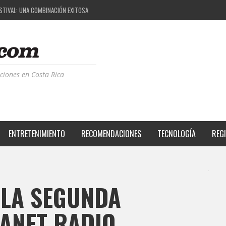
ESTIVAL: UNA COMBINACIÓN EXITOSA
PROYECTO QUE ESTÁ TRANSFORMANDO LA CALIDAD DE VIDA DEL TRANSEÚNTE TICO CON MO
 LA MÚSICA ELECTRÓNICA: BBC RADIOPHONIC WORKSHOP
CIA BPM: UN REVIEW DE LA PRIMERA EDICIÓN QUE TRAJO EL TALENTO DE MÁS DE 100 DJS A
ciones en Costa Rica
ENTRETENIMIENTO
RECOMENDACIONES
TECNOLOGÍA
REG
 LA SEGUNDA
BANET RADIO