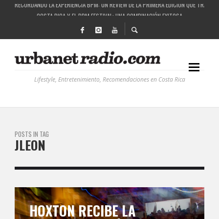
COSTA RICA Y EL BPM FESTIVAL: UNA COMBINACIÓN EXITOSA
RUTAS NATURBANAS: EL PROYECTO QUE ESTÁ TRANSFORMANDO LA CALIDAD DE VIDA 
LA HISTORIA DETRÁS DE LA MÚSICA ELECTRÓNICA: BBC RADIOPHONIC WORKSHOP
Lifestyle, Entretenimiento, Recomendaciones en Costa Rica
POSTS IN TAG
JLEON
HOXTON RECIBE LA