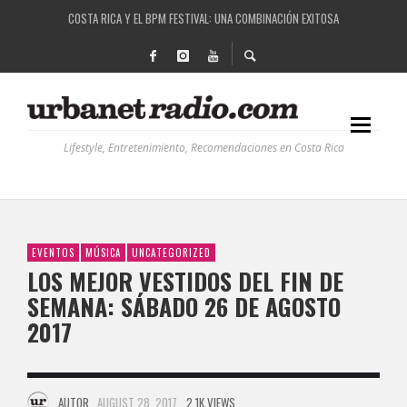
COSTA RICA Y EL BPM FESTIVAL: UNA COMBINACIÓN EXITOSA
RUTAS NATURBANAS: EL PROYECTO QUE ESTÁ TRANSFORMANDO LA CALIDAD DE VIDA 
LA HISTORIA DETRÁS DE LA MÚSICA ELECTRÓNICA: BBC RADIOPHONIC WORKSHOP
RECORDANDO LA EXPERIENCIA BPM: UN REVIEW DE LA PRIMERA EDICIÓN QUE TRAJO EL
Lifestyle, Entretenimiento, Recomendaciones en Costa Rica
EVENTOS
MÚSICA
UNCATEGORIZED
LOS MEJOR VESTIDOS DEL FIN DE
SEMANA: SÁBADO 26 DE AGOSTO
2017
AUTOR
AUGUST 28, 2017
2.1K VIEWS