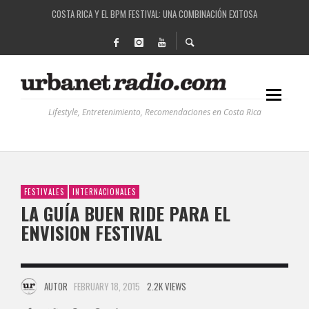
COSTA RICA Y EL BPM FESTIVAL: UNA COMBINACIÓN EXITOSA
RUTAS NATURBANAS: EL PROYECTO QUE ESTÁ TRANSFORMANDO LA CALIDAD DE VIDA 
LA HISTORIA DETRÁS DE LA MÚSICA ELECTRÓNICA: BBC RADIOPHONIC WORKSHOP
RECORDANDO LA EXPERIENCIA BPM: UN REVIEW DE LA PRIMERA EDICIÓN QUE TRAJO EL
Lifestyle, Entretenimiento, Recomendaciones en Costa Rica
FESTIVALES
INTERNACIONALES
LA GUÍA BUEN RIDE PARA EL
ENVISION FESTIVAL
AUTOR
FEBRUARY 18, 2015
2.2K VIEWS