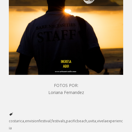
FOTOS POR:
Loriana Fernandez
costarica
envisionfestival
festivals
pacificbeach
uvita
vivelaexperienc
ia