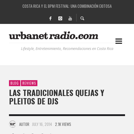
COSTA RICA Y EL BPM FESTIVAL: UNA COMBINACIÓN EXITOSA
RUTAS NATURBANAS: EL PROYECTO QUE ESTÁ TRANSFORMANDO LA CALIDAD DE VIDA 
LA HISTORIA DETRÁS DE LA MÚSICA ELECTRÓNICA: BBC RADIOPHONIC WORKSHOP
RECORDANDO LA EXPERIENCIA BPM: UN REVIEW DE LA PRIMERA EDICIÓN QUE TRAJO EL
Lifestyle, Entretenimiento, Recomendaciones en Costa Rica
BLOG
REVIEWS
LAS TRADICIONALES QUEJAS Y
PLEITOS DE DJS
AUTOR
JULY 16, 2014
2.1K VIEWS