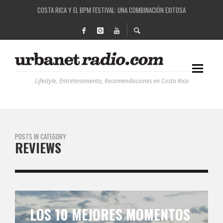
COSTA RICA Y EL BPM FESTIVAL: UNA COMBINACIÓN EXITOSA
RUTAS NATURBANAS: EL PROYECTO QUE ESTÁ TRANSFORMANDO LA CALIDAD DE VIDA 
LA HISTORIA DETRÁS DE LA MÚSICA ELECTRÓNICA: BBC RADIOPHONIC WORKSHOP
RECORDANDO LA EXPERIENCIA BPM: UN REVIEW DE LA PRIMERA EDICIÓN QUE TRAJO EL
Lifestyle, Entretenimiento, Recomendaciones en Costa Rica
POSTS IN CATEGORY
REVIEWS
LOS 10 MEJORES MOMENTOS