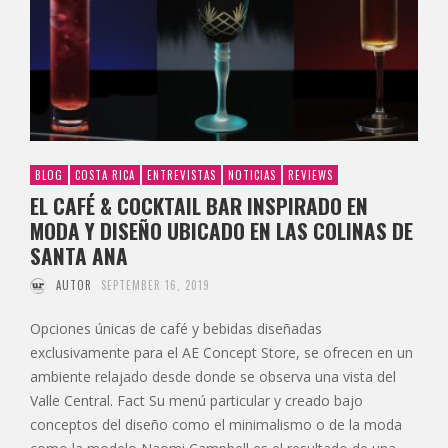
BLOG
COSTA RICA
ENTREVISTAS
NOTICIAS
REVIEWS
EL CAFÉ & COCKTAIL BAR INSPIRADO EN
MODA Y DISEÑO UBICADO EN LAS COLINAS DE
SANTA ANA
AUTOR
SEPTEMBER 16, 2019
Opciones únicas de café y bebidas diseñadas
exclusivamente para el AE Concept Store, se ofrecen en un
ambiente relajado desde donde se observa una vista del
Valle Central. Fact Su menú particular y creado bajo
conceptos del diseño como el minimalismo o de la moda