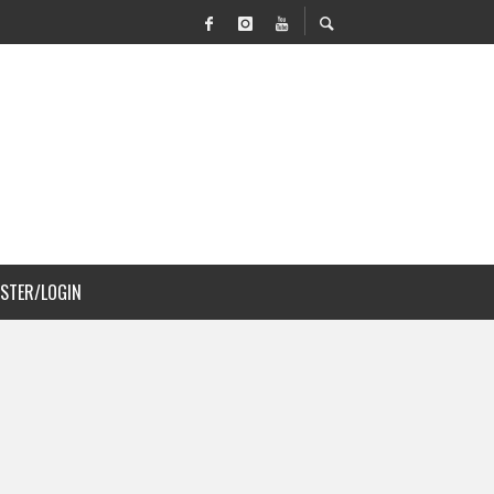
 MOVILIDAD Y PAISAJISMO
JS A COSTA RICA
ISTER/LOGIN