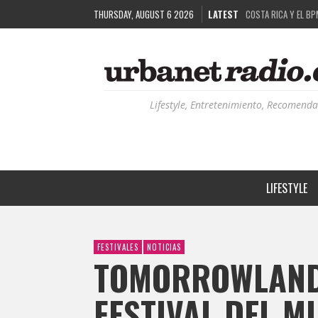
THURSDAY, AUGUST 6 2026
LATEST
COSTA RICA Y EL BP
RUTAS NATURBANAS:
LA HISTORIA DETRÁ
RECORDANDO LA EXPE
Lifestyle, Entretenimiento, Recomenda
LIFESTYLE
FESTIVALES
NOTICIAS
TOMORROWLAND:
FESTIVAL DEL 