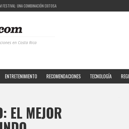
M FESTIVAL: UNA COMBINACIÓN EXITOSA
 EL PROYECTO QUE ESTÁ TRANSFORMANDO LA CALIDAD DE VIDA DEL TRANSEÚNTE TICO CON
S DE LA MÚSICA ELECTRÓNICA: BBC RADIOPHONIC WORKSHOP
RIENCIA BPM: UN REVIEW DE LA PRIMERA EDICIÓN QUE TRAJO EL TALENTO DE MÁS DE 100 D
ciones en Costa Rica
ENTRETENIMIENTO
RECOMENDACIONES
TECNOLOGÍA
REG
 EL MEJOR
MUNDO