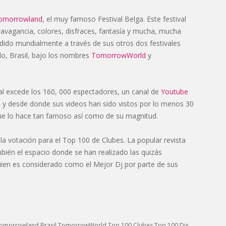
omorrowland
, el muy famoso Festival Belga. Este festival
travagancia, colores, disfraces, fantasía y mucha, mucha
dido mundialmente a través de sus otros dos festivales
lo, Brasil, bajo los nombres
TomorrowWorld
y
cual excede los 160, 000 espectadores, un canal de
Youtube
 y desde donde sus videos han sido vistos por lo menos 30
que lo hace tan famoso así como de su magnitud.
 la votación para el Top 100 de Clubes. La popular revista
bién el espacio donde se han realizado las quizás
ien es considerado como el Mejor Dj por parte de sus
omorrowland Brasil
TomorrowWorld
Top 100 Clubes
Top 100 Djs