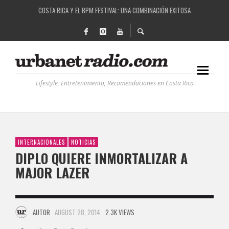
RUTAS NATURBANAS: EL PROYECTO QUE ESTÁ TRANSFORMANDO LA CALIDAD DE VIDA 
LA HISTORIA DETRÁS DE LA MÚSICA ELECTRÓNICA: BBC RADIOPHONIC WORKSHOP
RECORDANDO LA EXPERIENCIA BPM: UN REVIEW DE LA PRIMERA EDICIÓN QUE TRAJO EL
Lifestyle, Entretenimiento, Recomendaciones en Costa Rica
INTERNACIONALES
NOTICIAS
DIPLO QUIERE INMORTALIZAR A
MAJOR LAZER
AUTOR
AUGUST 28, 2014
2.3K VIEWS