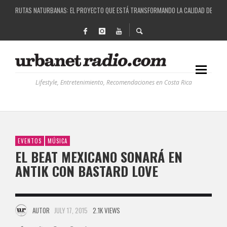
RUTAS NATURBANAS: EL PROYECTO QUE ESTÁ TRANSFORMANDO LA CALIDAD DE VIDA 
LA HISTORIA DETRÁS DE LA MÚSICA ELECTRÓNICA: BBC RADIOPHONIC WORKSHOP
RECORDANDO LA EXPERIENCIA BPM: UN REVIEW DE LA PRIMERA EDICIÓN QUE TRAJO EL
COSTA RICA Y EL BPM FESTIVAL: UNA COMBINACIÓN EXITOSA
Lifestyle, Entretenimiento, Recomendaciones en Costa Rica
EVENTOS
MÚSICA
EL BEAT MEXICANO SONARÁ EN
ANTIK CON BASTARD LOVE
AUTOR
JULY 17, 2015
2.1K VIEWS