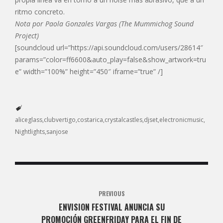
ritmo concreto.
Nota por Paola Gonzales Vargas (The Mummichog Sound
Project)
[soundcloud url=”https://api.soundcloud.com/users/28614″
params=”color=ff6600&auto_play=false&show_artwork=tru
e” width=”100%” height=”450″ iframe=”true” /]
aliceglass
clubvertigo
costarica
crystalcastles
djset
electronicmusic
Nightlights
sanjose
PREVIOUS
ENVISION FESTIVAL ANUNCIA SU
PROMOCIÓN GREENFRIDAY PARA EL FIN DE