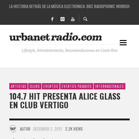
LA HISTORIA DETRÁS DE LA MÚSICA ELECTRÓNICA: BBC RADIOPHONIC WORKSHOP
RECORDANDO LA EXPERIENCIA BPM: UN REVIEW DE LA PRIMERA EDICIÓN QUE TRAJO EL
COSTA RICA Y EL BPM FESTIVAL: UNA COMBINACIÓN EXITOSA
RUTAS NATURBANAS: EL PROYECTO QUE ESTÁ TRANSFORMANDO LA CALIDAD DE VIDA 
Lifestyle, Entretenimiento, Recomendaciones en Costa Rica
ARTISTAS
CLUBS
EVENTOS
EVENTOS PASADOS
INTERNACIONALES
104.7 HIT PRESENTA ALICE GLASS
EN CLUB VERTIGO
AUTOR
DECEMBER 3, 2013
2.2K VIEWS