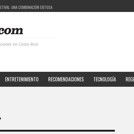
ESTIVAL: UNA COMBINACIÓN EXITOSA
PROYECTO QUE ESTÁ TRANSFORMANDO LA CALIDAD DE VIDA DEL TRANSEÚNTE TICO CON MO
 LA MÚSICA ELECTRÓNICA: BBC RADIOPHONIC WORKSHOP
CIA BPM: UN REVIEW DE LA PRIMERA EDICIÓN QUE TRAJO EL TALENTO DE MÁS DE 100 DJS A
ciones en Costa Rica
ENTRETENIMIENTO
RECOMENDACIONES
TECNOLOGÍA
REG
L