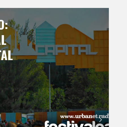
O:
AL
TAL