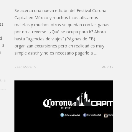
Se acerca una nueva edición del Festival Corona
Capital en México y muchos ticos alistamos
es
maletas y muchos otros se quedan con las ganas
por no atreverse. ¿Qué se ocupa para ir? Ahora
ad
hasta “agencias de viajes” (Páginas de FB)
s 3
organizan excursiones pero en realidad es muy
n
simple asistir y no es necesario pagarle a …
Read More
2.1k
2.1k