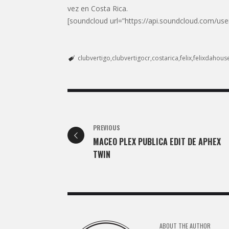
vez en Costa Rica.
[soundcloud url=”https://api.soundcloud.com/use
clubvertigo
clubvertigocr
costarica
felix
felixdahous
PREVIOUS
MACEO PLEX PUBLICA EDIT DE APHEX
TWIN
ABOUT THE AUTHOR