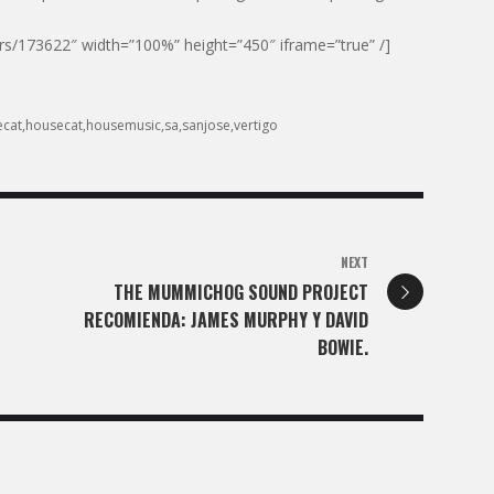
rs/173622″ width=”100%” height=”450″ iframe=”true” /]
ecat
housecat
housemusic
sa
sanjose
vertigo
NEXT
THE MUMMICHOG SOUND PROJECT
RECOMIENDA: JAMES MURPHY Y DAVID
BOWIE.