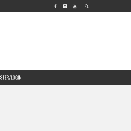
 MOVILIDAD Y PAISAJISMO
JS A COSTA RICA
ISTER/LOGIN