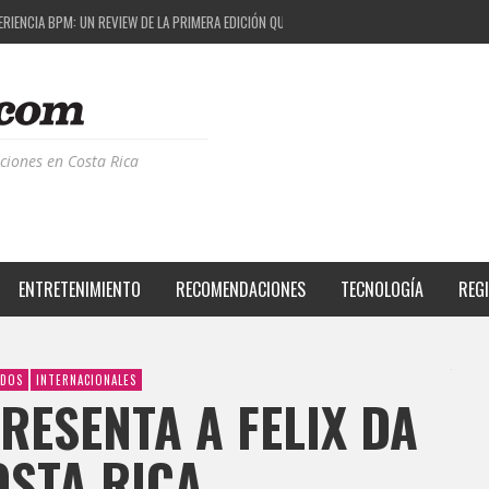
M FESTIVAL: UNA COMBINACIÓN EXITOSA
 EL PROYECTO QUE ESTÁ TRANSFORMANDO LA CALIDAD DE VIDA DEL TRANSEÚNTE TICO CON
S DE LA MÚSICA ELECTRÓNICA: BBC RADIOPHONIC WORKSHOP
RIENCIA BPM: UN REVIEW DE LA PRIMERA EDICIÓN QUE TRAJO EL TALENTO DE MÁS DE 100 D
ciones en Costa Rica
ENTRETENIMIENTO
RECOMENDACIONES
TECNOLOGÍA
REG
ADOS
INTERNACIONALES
RESENTA A FELIX DA
STA RICA.