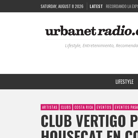
SATURDAY, AUGUST 8 2026
LATEST
COSTA RICA Y EL BP
RUTAS NATURBANAS:
LA HISTORIA DETRÁ
RECORDANDO LA EXPE
Lifestyle, Entretenimiento, Recomenda
LIFESTYLE
ARTISTAS
CLUBS
COSTA RICA
EVENTOS
EVENTOS PAS
CLUB VERTIGO P
HOUSECAT EN CO