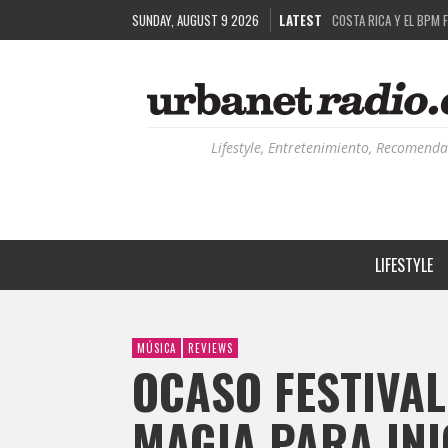
SUNDAY, AUGUST 9 2026
LATEST
COSTA RICA Y EL BPM 
RUTAS NATURBANAS: EL
LA HISTORIA DETRÁS 
RECORDANDO LA EXPERI
Lifestyle, Entretenimiento, Recomenda
LIFESTYLE
MÚSICA
REVIEWS
OCASO FESTIVAL
MAGIA PARA INI