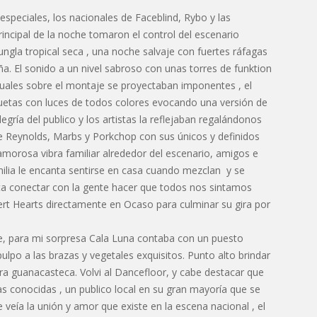
especiales, los nacionales de Faceblind, Rybo y las
principal de la noche tomaron el control del escenario
ungla tropical seca , una noche salvaje con fuertes ráfagas
ña. El sonido a un nivel sabroso con unas torres de funktion
isuales sobre el montaje se proyectaban imponentes , el
iluetas con luces de todos colores evocando una versión de
egría del publico y los artistas la reflejaban regalándonos
e Reynolds, Marbs y Porkchop con sus únicos y definidos
amorosa vibra familiar alrededor del escenario, amigos e
amilia le encanta sentirse en casa cuando mezclan y se
sta conectar con la gente hacer que todos nos sintamos
Desert Hearts directamente en Ocaso para culminar su gira por
, para mi sorpresa Cala Luna contaba con un puesto
ulpo a las brazas y vegetales exquisitos. Punto alto brindar
ra guanacasteca. Volvi al Dancefloor, y cabe destacar que
s conocidas , un publico local en su gran mayoría que se
veía la unión y amor que existe en la escena nacional , el