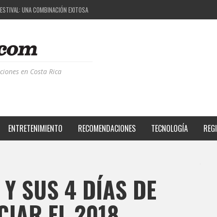
FESTIVAL: UNA COMBINACIÓN EXITOSA
 PROYECTO QUE ESTÁ TRANSFORMANDO LA CALIDAD DE VIDA DEL TRANSEÚNTE TICO CON M
DE LA MÚSICA ELECTRÓNICA: BBC RADIOPHONIC WORKSHOP
ENCIA BPM: UN REVIEW DE LA PRIMERA EDICIÓN QUE TRAJO EL TALENTO DE MÁS DE 100 DJS
ciones en Costa Rica
ENTRETENIMIENTO
RECOMENDACIONES
TECNOLOGÍA
REG
 Y SUS 4 DÍAS DE
CIAR EL 2018