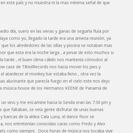
o en este país y no muestra ni la mas mínima señal de que
io día, suero en las venas y ganas de seguirla fluía por
playa como yo, llegado la tarde era una amena reunión, ya
 que los alrededores de las sillas y piscina se notaban mas
por que esta era la noche larga , a pesar de esto muchos si
r la tarde , el buen clima cálido nos mantenía cómodos al
ow case de TiltedRecords nos hacia mover los pies y
el atardecer el monkey bar estaba lleno , otra vez la
s alucinante que parecía fuego en el cielo este nos dejo
n la música house de los Hermanos KEENE de Panamá de
í un vino y me encamine hacia la Senda eran las 7:30 pm y
s que faltaban, se veía gente disfrutar de unas buenas
 bancas de la aldea Cala Luna, el dance floor se
ba, nos entretenían conocidas caras como Fredo y Alex
sets como siempre . Doce horas de música nos tocaba vivir