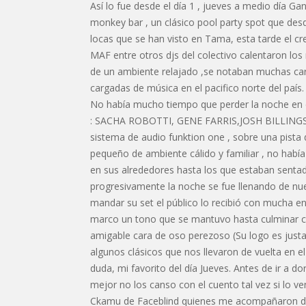
Así lo fue desde el día 1 , jueves a medio día G
monkey bar , un clásico pool party spot que des
locas que se han visto en Tama, esta tarde e
MAF entre otros djs del colectivo calentaron los
de un ambiente relajado ,se notaban muchas car
cargadas de música en el pacifico norte del país.
No había mucho tiempo que perder la noche en 
: SACHA ROBOTTI, GENE FARRIS,JOSH BILLING
sistema de audio funktion one , sobre una pista
pequeño de ambiente cálido y familiar , no había 
en sus alrededores hasta los que estaban sentado
progresivamente la noche se fue llenando de nu
mandar su set el público lo recibió con mucha en
marco un tono que se mantuvo hasta culminar co
amigable cara de oso perezoso (Su logo es just
algunos clásicos que nos llevaron de vuelta en e
duda, mi favorito del día Jueves. Antes de ir a d
mejor no los canso con el cuento tal vez si lo v
Ckamu de Faceblind quienes me acompañaron des