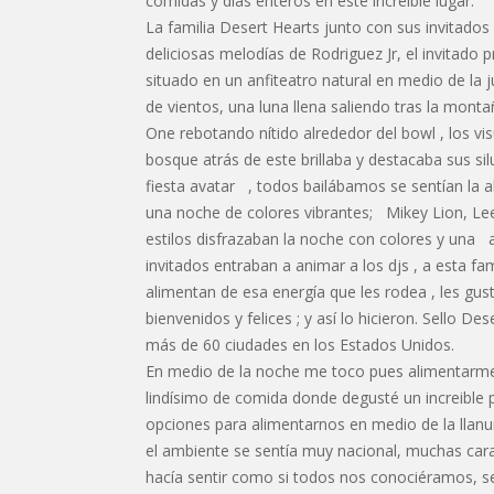
comidas y días enteros en este increíble lugar.
La familia Desert Hearts junto con sus invitados 
deliciosas melodías de Rodriguez Jr, el invitado 
situado en un anfiteatro natural en medio de la j
de vientos, una luna llena saliendo tras la monta
One rebotando nítido alrededor del bowl , los v
bosque atrás de este brillaba y destacaba sus s
fiesta avatar , todos bailábamos se sentían la al
una noche de colores vibrantes; Mikey Lion, Le
estilos disfrazaban la noche con colores y una 
invitados entraban a animar a los djs , a esta f
alimentan de esa energía que les rodea , les gu
bienvenidos y felices ; y así lo hicieron. Sello 
más de 60 ciudades en los Estados Unidos.
En medio de la noche me toco pues alimentarme
lindísimo de comida donde degusté un increible p
opciones para alimentarnos en medio de la llanu
el ambiente se sentía muy nacional, muchas cara
hacía sentir como si todos nos conociéramos, se 