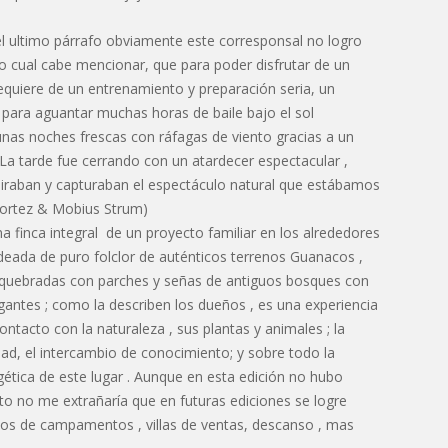
l ultimo párrafo obviamente este corresponsal no logro
 lo cual cabe mencionar, que para poder disfrutar de un
equiere de un entrenamiento y preparación seria, un
 para aguantar muchas horas de baile bajo el sol
as noches frescas con ráfagas de viento gracias a un
 La tarde fue cerrando con un atardecer espectacular ,
miraban y capturaban el espectáculo natural que estábamos
 Cortez & Mobius Strum)
 finca integral de un proyecto familiar en los alrededores
eada de puro folclor de auténticos terrenos Guanacos ,
 quebradas con parches y señas de antiguos bosques con
antes ; como la describen los dueños , es una experiencia
ntacto con la naturaleza , sus plantas y animales ; la
dad, el intercambio de conocimiento; y sobre todo la
rgética de este lugar . Aunque en esta edición no hubo
nto no me extrañaría que en futuras ediciones se logre
tos de campamentos , villas de ventas, descanso , mas