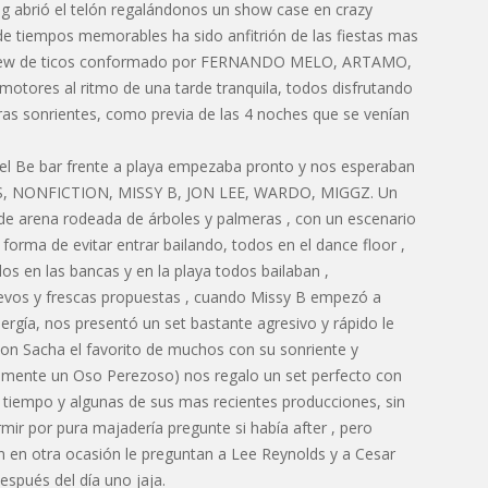
ang abrió el telón regalándonos un show case en crazy
de tiempos memorables ha sido anfitrión de las fiestas mas
l crew de ticos conformado por FERNANDO MELO, ARTAMO,
 motores al ritmo de una tarde tranquila, todos disfrutando
as sonrientes, como previa de las 4 noches que se venían
el Be bar frente a playa empezaba pronto y nos esperaban
S, NONFICTION, MISSY B, JON LEE, WARDO, MIGGZ. Un
 de arena rodeada de árboles y palmeras , con un escenario
forma de evitar entrar bailando, todos en el dance floor ,
s en las bancas y en la playa todos bailaban ,
evos y frescas propuestas , cuando Missy B empezó a
ergía, nos presentó un set bastante agresivo y rápido le
n Sacha el favorito de muchos con su sonriente y
amente un Oso Perezoso) nos regalo un set perfecto con
l tiempo y algunas de sus mas recientes producciones, sin
ormir por pura majadería pregunte si había after , pero
en en otra ocasión le preguntan a Lee Reynolds y a Cesar
pués del día uno jaja.