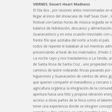
VIERNES: Desert Heart Madness
El Día dos , por razones antes mencionadas en e
llegar al inicio del showcase de Half Seas Over ,
festival con tantas horas de música seguida se r
balance de hidratación, descanso y alimentación
Guanacasteco y en esta ocasión mezclado con un
frente frío que azotaba del norte a todo el país.
todos de repente le bailaban al sol mientras ad
presenciando al beat de los malcriados. (Fredo
La noche cayo y nos trasladamos a La Senda, una
de Santa Rosa de Santa Cruz , uno propiedad rod
caminos de lastre rodeando fincas pasando por
higuerones y Guanacastes de cientos de años gig
que quieren compartir el maravilloso y cercano co
agricultura orgánica; la integración de la comuni
apertura hacia una feliz y propicia vibración ene
acceso a otras partes de la finca como el laberi
tener una experiencia donde se integren concep