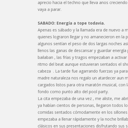
aprecio hacia el techno que lleva anos creciend
vaya a parar.
SABADO: Energía a tope todavia.
Apenas es sábado y la llamada era de nuevo a med
quienes lograron llegar y no amanecieron en la 
algunos sentían el peso de dos largas noches así
llenos las ganas de descansar y guardar energía 
bailaban , las frías y tragos empezaban a activa
ritmo del beat aunque estuvieran sentados el sh
cabeza . La tarde fue agarrando fuerzas ya para 
madre naturaleza nos regalo un atardecer aun ma
cargados listos para otra maratón musical, co
fondo como punto alto del pool party.
La cita empezaba de una vez , me aliste, me abr
ya habían cientos de personas, llegaron todos lo
comidas sentados cómodamente en los sillones y
empezaba a llenar rápidamente y la noche brilla
clásicos en sus presentaciones disfrutando sus 