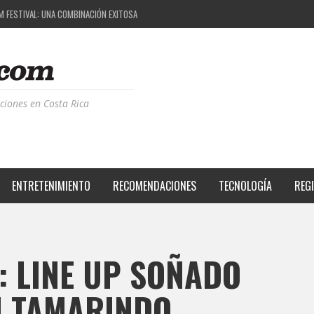
M FESTIVAL: UNA COMBINACIÓN EXITOSA
 EL PROYECTO QUE ESTÁ TRANSFORMANDO LA CALIDAD DE VIDA DEL TRANSEÚNTE TICO CON
S DE LA MÚSICA ELECTRÓNICA: BBC RADIOPHONIC WORKSHOP
RIENCIA BPM: UN REVIEW DE LA PRIMERA EDICIÓN QUE TRAJO EL TALENTO DE MÁS DE 100 D
ciones en Costa Rica
ENTRETENIMIENTO
RECOMENDACIONES
TECNOLOGÍA
REG
: LINE UP SOÑADO
N TAMARINDO