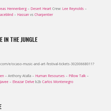
reas Hennenberg
–
Desert Heart
Crew:
Lee Reynolds
–
aceblind
–
Hassan
vs
Charpentier
E IN THE JUNGLE
e.com/e/ocaso-music-and-art-festival-tickets-30200668011?
ven
– Anthony Atalla –
Human Resourses
–
Pillow Talk
–
Javee
–
Eleazar Delve
b2b
Carlos Montenegro
E