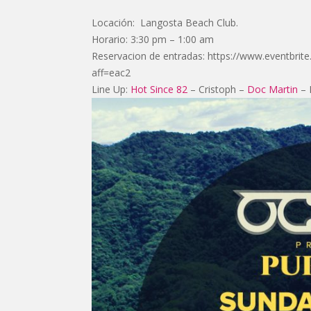
Locación: Langosta Beach Club.
Horario: 3:30 pm – 1:00 am
Reservacion de entradas: https://www.eventbrit
aff=eac2
Line Up:
Hot Since 82
– Cristoph –
Doc Martin
– 