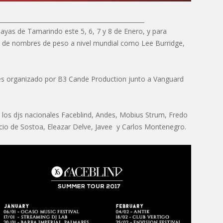
_________________________________________________
layas de Tamarindo este 5, 6, 7 y 8 de Enero, y para
 de nombres de peso a nivel mundial como Lee Burridge,
n, es organizado por B3 Cande Production junto a Vanguard
e los djs nacionales Faceblind, Andes, Mobius Strum, Fredo
icio de Sostoa, Eleazar Delve, Javee y Carlos Montenegro.