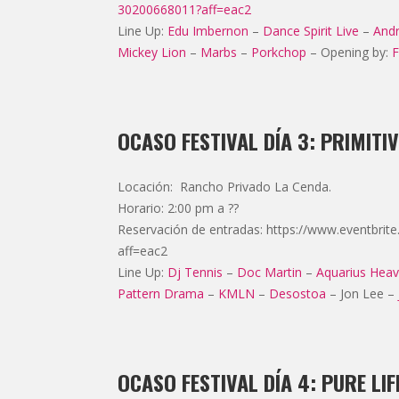
30200668011?aff=eac2
Line Up:
Edu Imbernon
–
Dance Spirit Live
–
And
Mickey Lion
–
Marbs
–
Porkchop
– Opening by:
F
OCASO FESTIVAL DÍA 3: PRIMITIV
Locación: Rancho Privado La Cenda.
Horario: 2:00 pm a ??
Reservación de entradas: https://www.eventbrit
aff=eac2
Line Up:
Dj Tennis
–
Doc Martin
–
Aquarius Hea
Pattern Drama
–
KMLN
–
Desostoa
– Jon Lee –
OCASO FESTIVAL DÍA 4: PURE LIF