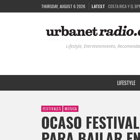
COSTA RICA Y EL BP
THURSDAY, AUGUST 6 2026
LATEST
RUTAS NATURBANAS:
LA HISTORIA DETRÁ
RECORDANDO LA EXPE
Lifestyle, Entretenimiento, Recomenda
LIFESTYLE
FESTIVALES
MÚSICA
OCASO FESTIVAL
PARA BAILAR E