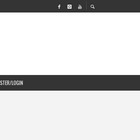
 MOVILIDAD Y PAISAJISMO
JS A COSTA RICA
ISTER/LOGIN