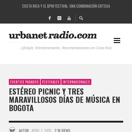
COSTA RICA Y EL BPM FESTIVAL: UNA COMBINACIÓN EXITOSA
RUTAS NATURBANAS: EL PROYECTO QUE ESTÁ TRANSFORMANDO LA CALIDAD DE VIDA 
LA HISTORIA DETRÁS DE LA MÚSICA ELECTRÓNICA: BBC RADIOPHONIC WORKSHOP
RECORDANDO LA EXPERIENCIA BPM: UN REVIEW DE LA PRIMERA EDICIÓN QUE TRAJO EL
Lifestyle, Entretenimiento, Recomendaciones en Costa Rica
EVENTOS PASADOS
FESTIVALES
INTERNACIONALES
ESTÉREO PICNIC Y TRES
MARAVILLOSOS DÍAS DE MÚSICA EN
BOGOTA
AUTOR
APRIL 7, 2015
2.1K VIEWS