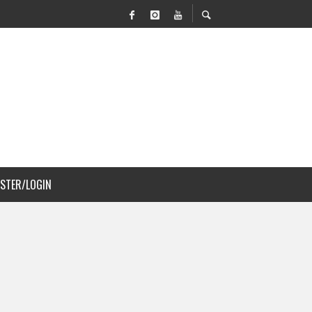
 MOVILIDAD Y PAISAJISMO
JS A COSTA RICA
ISTER/LOGIN