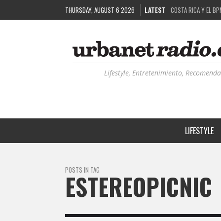
COSTA RICA Y EL BP
THURSDAY, AUGUST 6 2026
LATEST
RUTAS NATURBANAS:
LA HISTORIA DETRÁ
RECORDANDO LA EXPE
Lifestyle, Entretenimiento, Recomenda
LIFESTYLE
POSTS IN TAG
ESTEREOPICNIC