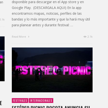
disponible para descargar en el App store y en
an
Google Play. (DESCARGALA AQUI) En la app
encontramos mapas, noticias, perfiles de las
bandas y lo más importante y que la hará muy útil
2.1k
para planear antes y durante festival: …
Read More
2.1k
FESTIVALES
INTERNACIONALES
E
ESTÉREO PICNIC BOGOTA ANUNCIA SU