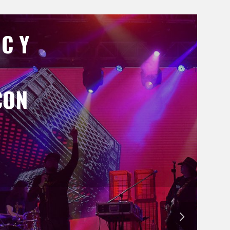
C Y
CON