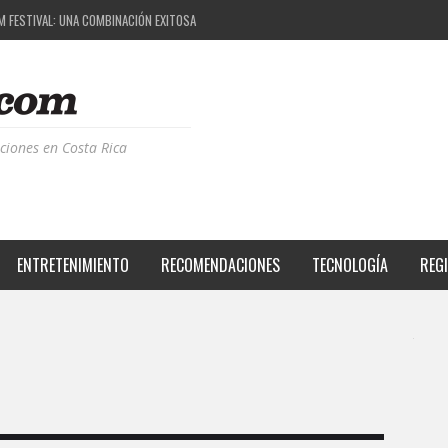
M FESTIVAL: UNA COMBINACIÓN EXITOSA
 EL PROYECTO QUE ESTÁ TRANSFORMANDO LA CALIDAD DE VIDA DEL TRANSEÚNTE TICO CON
S DE LA MÚSICA ELECTRÓNICA: BBC RADIOPHONIC WORKSHOP
RIENCIA BPM: UN REVIEW DE LA PRIMERA EDICIÓN QUE TRAJO EL TALENTO DE MÁS DE 100 D
ciones en Costa Rica
ENTRETENIMIENTO
RECOMENDACIONES
TECNOLOGÍA
REG