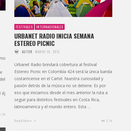
FESTIVALES
INTERNACIONALES
URBANET RADIO INICIA SEMANA
ESTEREO PICNIC
AUTOR
MARCH 10, 2015
omo
Urbanet Radio brindará cobertura al festival
,
Estereo Picnic en Colombía 424 será la única banda
de
costarricense en el Cartel. Nuestra curiosidad y
del
pasión detrás de la música no se detiene. Es por
eso que iniciamos desde el mes anterior la ruta a
 dj
seguir para distintos festivales en Costa Rica,
latinoamerica y el mundo entero. Esta …
2k
Read More
2.1k