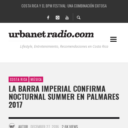
RUTAS NATURBANAS: EL PROYECTO QUE ESTÁ TRANSFORMANDO LA CALIDAD DE VIDA 
LA HISTORIA DETRÁS DE LA MÚSICA ELECTRÓNICA: BBC RADIOPHONIC WORKSHOP
RECORDANDO LA EXPERIENCIA BPM: UN REVIEW DE LA PRIMERA EDICIÓN QUE TRAJO EL
COSTA RICA Y EL BPM FESTIVAL: UNA COMBINACIÓN EXITOSA
Lifestyle, Entretenimiento, Recomendaciones en Costa Rica
COSTA RICA
MÚSICA
LA BARRA IMPERIAL CONFIRMA
NOCTURNAL SUMMER EN PALMARES
2017
AUTOR
DECEMBER 27, 2016
2.6K VIEWS