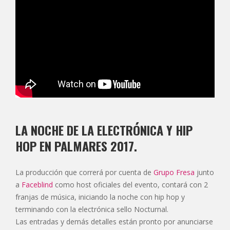
LA NOCHE DE LA ELECTRÓNICA Y HIP
HOP EN PALMARES 2017.
La producción que correrá por cuenta de
Grupo Fresa
junto
a
Faceblind
como host oficiales del evento, contará con 2
franjas de música, iniciando la noche con hip hop y
terminando con la electrónica sello Nocturnal.
Las entradas y demás detalles están pronto por anunciarse