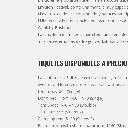
Marzo en el Hostal Selina en Tamarindo. Se tra
Envision Festival, como una manera muy especia
El evento, es de acceso limitado y participaran
LUM, Yeva y la participación de los nacionales 
Wabbit y Bushman.
La luna llena de marzo tendrá toda una serie de 
música, ceremonias de fuego, workshops y clase
TIQUETES DISPONIBLES A PRECIO
Las entradas a 3 días de celebraciones y música
evento, o diferentes precios con habitaciones incl
Hammock: $44 (Single)
Dorm bed: From: $60 – $70 (Single)
Tent Space: $70 – $80 (Double)
Tent Hire: $95 (Sleeps 2)
Glamping tent: $130 (Sleeps 2)
Private room with shared bathroom: $160 (Sleep