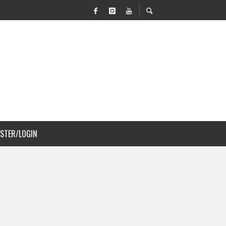
 MOVILIDAD Y PAISAJISMO
JS A COSTA RICA
ISTER/LOGIN