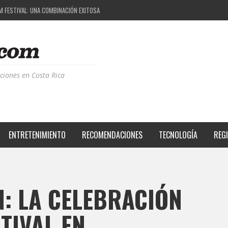
 EL PROYECTO QUE ESTÁ TRANSFORMANDO LA CALIDAD DE VIDA DEL TRANSEÚNTE TICO CON
S DE LA MÚSICA ELECTRÓNICA: BBC RADIOPHONIC WORKSHOP
RIENCIA BPM: UN REVIEW DE LA PRIMERA EDICIÓN QUE TRAJO EL TALENTO DE MÁS DE 100 D
M FESTIVAL: UNA COMBINACIÓN EXITOSA
ciones en Costa Rica
ENTRETENIMIENTO
RECOMENDACIONES
TECNOLOGÍA
REG
: LA CELEBRACIÓN
TIVAL EN