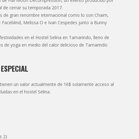
ta de Full Moon Decompression, un evento producido por
l de cerrar su temporada 2017.
 djs de gran renombre internacional como lo son Chaim,
de Faceblind, Melissa O e Ivan Cespedes junto a Bunny
festividades en el Hostel Selina en Tamarindo, lleno de
s de yoga en medio del calor delicioso de Tamarindo.
 ESPECIAL
 tienen un valor actualmente de 16$ solamente acceso al
uidas en el hostel Selina.
s 2)