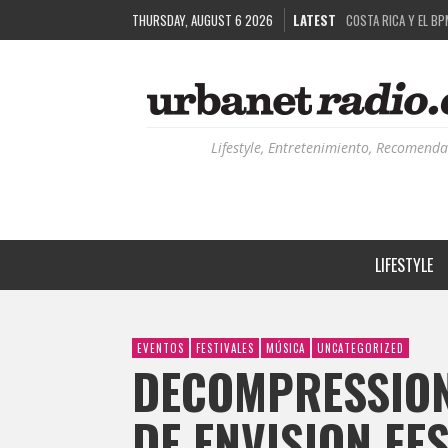
THURSDAY, AUGUST 6 2026
LATEST
RUTAS NATURBANAS:
LA HISTORIA DETRÁ
RECORDANDO LA EXPE
COSTA RICA Y EL BP
Lifestyle, Entretenimiento, Recomenda
LIFESTYLE
EVENTOS
FESTIVALES
MÚSICA
UNCATEGORIZED
DECOMPRESSION
DE ENVISION FES