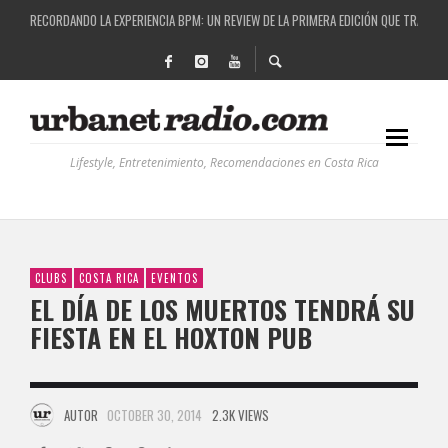
COSTA RICA Y EL BPM FESTIVAL: UNA COMBINACIÓN EXITOSA
RUTAS NATURBANAS: EL PROYECTO QUE ESTÁ TRANSFORMANDO LA CALIDAD DE VIDA 
LA HISTORIA DETRÁS DE LA MÚSICA ELECTRÓNICA: BBC RADIOPHONIC WORKSHOP
RECORDANDO LA EXPERIENCIA BPM: UN REVIEW DE LA PRIMERA EDICIÓN QUE TRAJO EL
Lifestyle, Entretenimiento, Recomendaciones en Costa Rica
CLUBS
COSTA RICA
EVENTOS
EL DÍA DE LOS MUERTOS TENDRÁ SU
FIESTA EN EL HOXTON PUB
AUTOR
OCTOBER 30, 2014
2.3K VIEWS