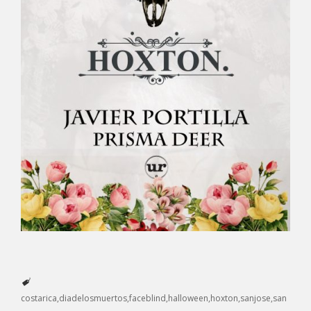
costarica
diadelosmuertos
faceblind
halloween
hoxton
sanjose
san