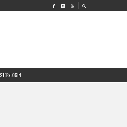
 MOVILIDAD Y PAISAJISMO
JS A COSTA RICA
ISTER/LOGIN