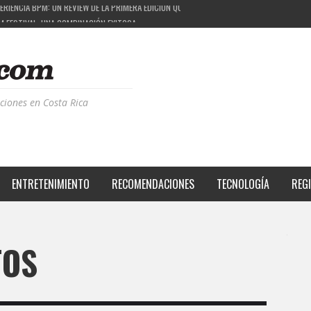
M FESTIVAL: UNA COMBINACIÓN EXITOSA
 EL PROYECTO QUE ESTÁ TRANSFORMANDO LA CALIDAD DE VIDA DEL TRANSEÚNTE TICO CON
S DE LA MÚSICA ELECTRÓNICA: BBC RADIOPHONIC WORKSHOP
RIENCIA BPM: UN REVIEW DE LA PRIMERA EDICIÓN QUE TRAJO EL TALENTO DE MÁS DE 100 D
ciones en Costa Rica
ENTRETENIMIENTO
RECOMENDACIONES
TECNOLOGÍA
REG
TOS