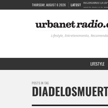
THURSDAY, AUGUST 6 2026
LATEST
COSTA RICA Y EL BP
RUTAS NATURBANAS:
LA HISTORIA DETRÁ
RECORDANDO LA EXPE
Lifestyle, Entretenimiento, Recomenda
LIFESTYLE
POSTS IN TAG
DIADELOSMUER