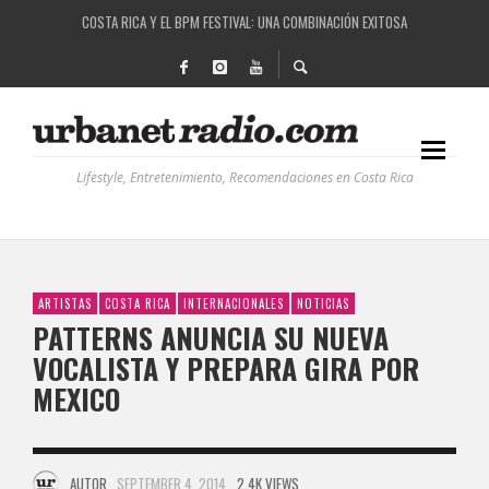
RUTAS NATURBANAS: EL PROYECTO QUE ESTÁ TRANSFORMANDO LA CALIDAD DE VIDA 
LA HISTORIA DETRÁS DE LA MÚSICA ELECTRÓNICA: BBC RADIOPHONIC WORKSHOP
RECORDANDO LA EXPERIENCIA BPM: UN REVIEW DE LA PRIMERA EDICIÓN QUE TRAJO EL
Lifestyle, Entretenimiento, Recomendaciones en Costa Rica
ARTISTAS
COSTA RICA
INTERNACIONALES
NOTICIAS
PATTERNS ANUNCIA SU NUEVA
VOCALISTA Y PREPARA GIRA POR
MEXICO
AUTOR
SEPTEMBER 4, 2014
2.4K VIEWS