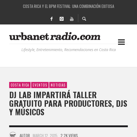
COSTA RICA Y EL BPM FESTIVAL: UNA COMBINACIÓN EXITOSA
RUTAS NATURBANAS: EL PROYECTO QUE ESTÁ TRANSFORMANDO LA CALIDAD DE VIDA 
LA HISTORIA DETRÁS DE LA MÚSICA ELECTRÓNICA: BBC RADIOPHONIC WORKSHOP
RECORDANDO LA EXPERIENCIA BPM: UN REVIEW DE LA PRIMERA EDICIÓN QUE TRAJO EL
Lifestyle, Entretenimiento, Recomendaciones en Costa Rica
COSTA RICA
EVENTOS
NOTICIAS
DJ LAB IMPARTIRÁ TALLER
GRATUITO PARA PRODUCTORES, DJS
Y MÚSICOS
AUTOR
MARCH 12, 2015
2.2K VIEWS