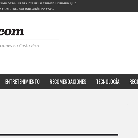
ESTIVAL: UNA COMBINACIÓN EXITOSA
PROYECTO QUE ESTÁ TRANSFORMANDO LA CALIDAD DE VIDA DEL TRANSEÚNTE TICO CON MO
 LA MÚSICA ELECTRÓNICA: BBC RADIOPHONIC WORKSHOP
CIA BPM: UN REVIEW DE LA PRIMERA EDICIÓN QUE TRAJO EL TALENTO DE MÁS DE 100 DJS A
ciones en Costa Rica
ENTRETENIMIENTO
RECOMENDACIONES
TECNOLOGÍA
REG