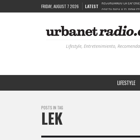
FRIDAY, AUGUST 7 2026
LATEST
COSTA RICA Y EL BPM F
RUTAS NATURBANAS: EL 
LA HISTORIA DETRÁS DE
RECORDANDO LA EXPERIEN
Lifestyle, Entretenimiento, Recomenda
LIFESTYLE
POSTS IN TAG
LEK