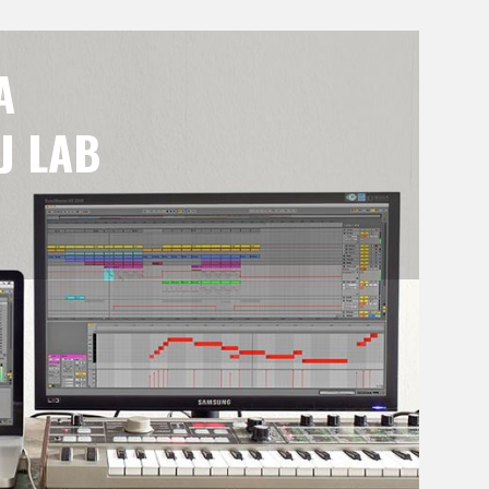
A
J LAB