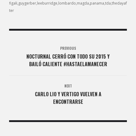
figali
guygerber
leeburridge
lombardo
magda
panama
tda
thedayaf
ter
PREVIOUS
NOCTURNAL CERRÓ CON TODO SU 2015 Y
BAILÓ CALIENTE #HASTAELAMANECER
NEXT
CARLO LIO Y VERTIGO VUELVEN A
ENCONTRARSE