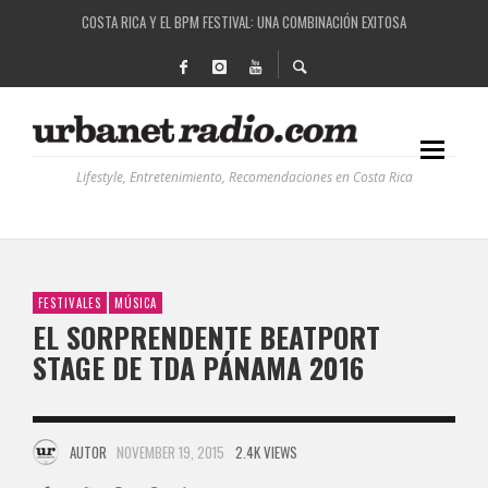
RUTAS NATURBANAS: EL PROYECTO QUE ESTÁ TRANSFORMANDO LA CALIDAD DE VIDA 
LA HISTORIA DETRÁS DE LA MÚSICA ELECTRÓNICA: BBC RADIOPHONIC WORKSHOP
RECORDANDO LA EXPERIENCIA BPM: UN REVIEW DE LA PRIMERA EDICIÓN QUE TRAJO EL
Lifestyle, Entretenimiento, Recomendaciones en Costa Rica
FESTIVALES
MÚSICA
EL SORPRENDENTE BEATPORT
STAGE DE TDA PÁNAMA 2016
AUTOR
NOVEMBER 19, 2015
2.4K VIEWS