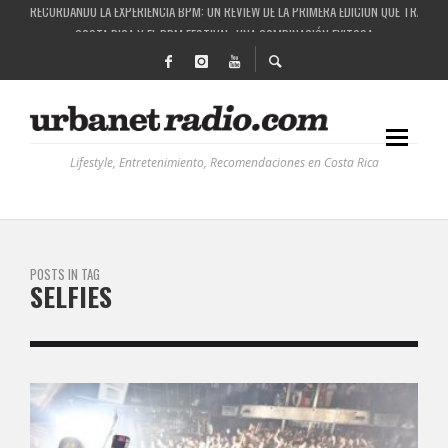
RECORDANDO LA EXPERIENCIA BPM: UN REVIEW DE LA PRIMERA EDICIÓN QUE TRAJO EL
COSTA RICA Y EL BPM FESTIVAL: UNA COMBINACIÓN EXITOSA
RUTAS NATURBANAS: EL PROYECTO QUE ESTÁ TRANSFORMANDO LA CALIDAD DE VIDA 
LA HISTORIA DETRÁS DE LA MÚSICA ELECTRÓNICA: BBC RADIOPHONIC WORKSHOP
Lifestyle, Entretenimiento, Recomendaciones en Costa Rica
POSTS IN TAG
SELFIES